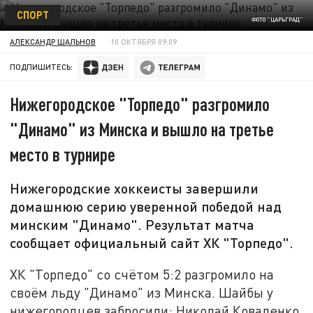
СПОРТ
ФОТО "ЦАРЬГРАД"
АЛЕКСАНДР ШАЛЬНОВ
10 ОКТЯБРЯ 09:09
ПОДПИШИТЕСЬ:
Нижегородское "Торпедо" разгромило
"Динамо" из Минска и вышло на третье
место в турнире
Нижегородские хоккеисты завершили
домашнюю серию уверенной победой над
минским "Динамо". Результат матча
сообщает официальный сайт ХК "Торпедо".
ХК "Торпедо" со счётом 5:2 разгромило на
своём льду "Динамо" из Минска. Шайбы у
нижегородцев забросили: Николай Коваленко,