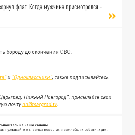
ернул флаг. Когда мужчина присмотрелся -
ть бороду до окончания СВО.
те"
и
"Одноклассники"
,
также подписывайтесь
"Царьград. Нижний Новгород", присылайте свои
ную почту
nn@tsargrad.tv
.
сывайтесь на наши каналы
ыми узнавайте о главных новостях и важнейших событиях дня.