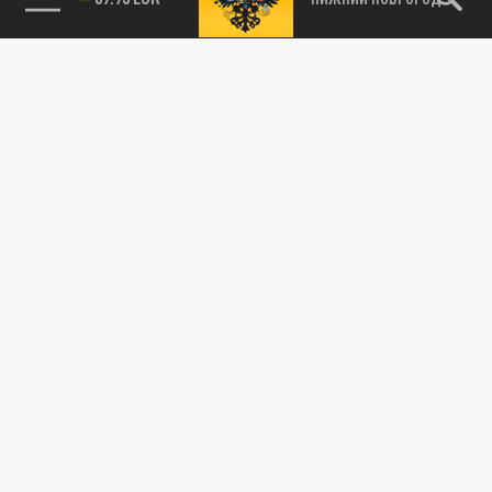
115093, г. Москва, переулок Партийный,
д.1, к.57, стр.3, эт.1, пом.I, ком.45
Тел.:
+7 (495) 374-77-73
info@tsargrad.tv
Адрес для пресс-релизов
press@tsargrad.tv
Средство массовой информации сетевое издание