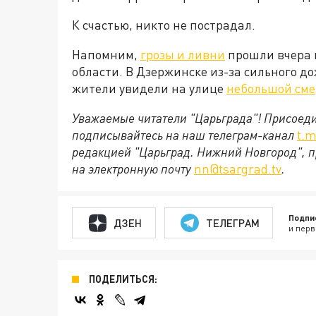
К счастью, никто не пострадал.
Напомним,
грозы и ливни
прошли вчера 
области. В Дзержинске из-за сильного д
жители увидели на улице
небольшой сме
Уважаемые читатели "Царьграда"!
Присоеди
подписывайтесь на наш телеграм-канал
t.m
редакцией "Царьград. Нижний Новгород", п
на электронную почту
nn@tsargrad.tv
.
Подпи
ДЗЕН
ТЕЛЕГРАМ
и перв
ПОДЕЛИТЬСЯ: