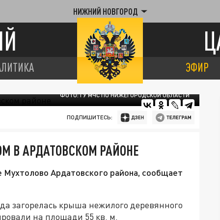
НИЖНИЙ НОВГОРОД
ИЙ
Ц
АЛИТИКА
ЭФИР
ФОТО: ГУ МЧС ПО НИЖЕГОРОДСКОЙ ОБЛАСТИ
ПОДПИШИТЕСЬ:
ОМ В АРДАТОВСКОМ РАЙОНЕ
е Мухтолово Ардатовского района, сообщает
яда загорелась крыша нежилого деревянного
ировали на площади 55 кв. м.