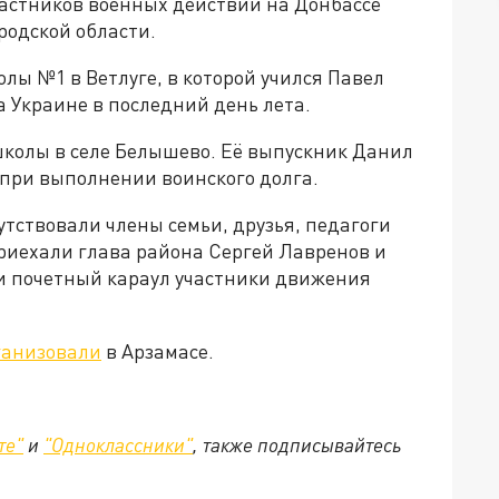
частников военных действий на Донбассе
родской области.
лы №1 в Ветлуге, в которой учился Павел
 Украине в последний день лета.
школы в селе Белышево. Её выпускник Данил
т при выполнении воинского долга.
тствовали члены семьи, друзья, педагоги
риехали глава района Сергей Лавренов и
и почетный караул участники движения
ганизовали
в Арзамасе.
те"
и
"Одноклассники"
,
также подписывайтесь