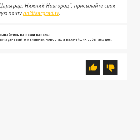
"Царьград. Нижний Новгород", присылайте свои
ную почту
nn@tsargrad.tv
.
сывайтесь на наши каналы
ыми узнавайте о главных новостях и важнейших событиях дня.