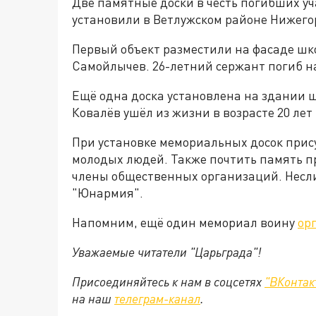
Две памятные доски в честь погибших у
установили в Ветлужском районе Нижего
Первый объект разместили на фасаде шко
Самойлычев. 26-летний сержант погиб на
Ещё одна доска установлена на здании 
Ковалёв ушёл из жизни в возрасте 20 ле
При установке мемориальных досок прису
молодых людей. Также почтить память п
члены общественных организаций. Несл
"Юнармия".
Напомним, ещё один мемориал воину
ор
Уважаемые читатели "Царьграда"!
Присоединяйтесь к нам в соцсетях
"ВКонтак
на
наш
телеграм-канал
.