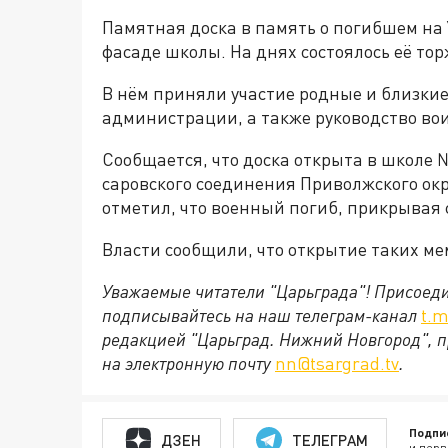
Памятная доска в память о погибшем на
фасаде школы. На днях состоялось её то
В нём приняли участие родные и близкие
администрации, а также руководство вои
Сообщается, что доска открыта в школе 
саровского соединения Приволжского ок
отметил, что военный погиб, прикрывая 
Власти сообщили, что открытие таких м
Уважаемые читатели "Царьграда"!
Присоеди
подписывайтесь на наш телеграм-канал
t.m
редакцией "Царьград. Нижний Новгород", п
на электронную почту
nn@tsargrad.tv
.
Подпи
ДЗЕН
ТЕЛЕГРАМ
и перв