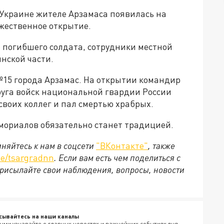
 Украине жителе Арзамаса появилась на
ржественное открытие.
 погибшего солдата, сотрудники местной
нской части.
№15 города Арзамас. На открытии командир
руга войск национальной гвардии России
своих коллег и пал смертью храбрых.
емориалов обязательно станет традицией.
няйтесь к нам в соцсети
"ВКонтакте"
, также
e/tsargradnn
. Если вам есть чем поделиться с
рисылайте свои наблюдения, вопросы, новости
сывайтесь на наши каналы
ыми узнавайте о главных новостях и важнейших событиях дня.