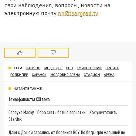
свои наблюдения, вопросы, новости на
электронную почту
nn@tsargrad.tv
.
ТЕГИ:
ПАРИ НН
МЕДВЕДЕВ
РПЛ
КУБОК РОССИИ
ВРАТАРЬ
ГОЛКИПЕР
САРАНСК
МОРДОВИЯ АРЕНА
СТАДИОН
АРЕНА
ЧИТАЙТЕ ТАКЖЕ:
Технофашисты XXI века
Оплеуха Маску. "Пора снять белые перчатки": Как уничтожить
Starlink
Даня с Дашей спаслись от боевиков ВСУ. Но беды для малышей не