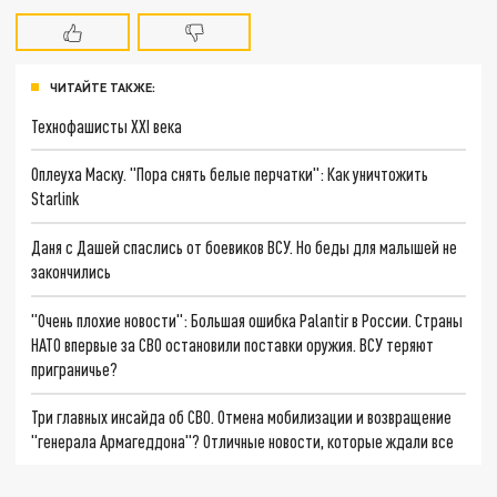
ЧИТАЙТЕ ТАКЖЕ:
Технофашисты XXI века
Оплеуха Маску. "Пора снять белые перчатки": Как уничтожить
Starlink
Даня с Дашей спаслись от боевиков ВСУ. Но беды для малышей не
закончились
"Очень плохие новости": Большая ошибка Palantir в России. Страны
НАТО впервые за СВО остановили поставки оружия. ВСУ теряют
приграничье?
Три главных инсайда об СВО. Отмена мобилизации и возвращение
"генерала Армагеддона"? Отличные новости, которые ждали все