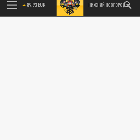
89.93 EUR
НИЖНИЙ НОВГОРОД
115093, г. Москва, переулок Партийный,
д.1, к.57, стр.3, эт.1, пом.I, ком.45
Тел.:
+7 (495) 374-77-73
info@tsargrad.tv
Адрес для пресс-релизов
press@tsargrad.tv