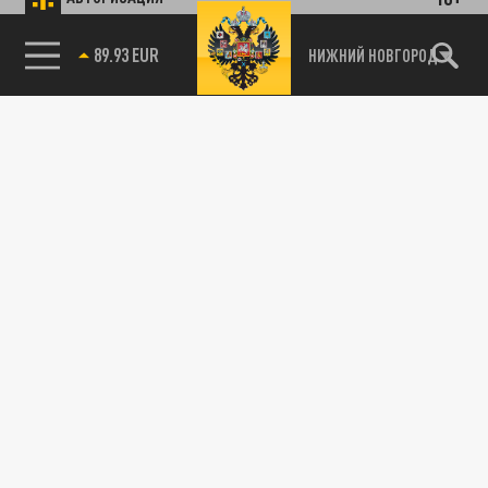
89.93 EUR
НИЖНИЙ НОВГОРОД
115093, г. Москва, переулок Партийный,
д.1, к.57, стр.3, эт.1, пом.I, ком.45
Тел.:
+7 (495) 374-77-73
info@tsargrad.tv