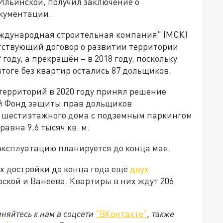
Ильинской, получил заключение о
окументации.
ждународная строительная компания" (МСК)
етствующий договор о развитии территории
году, а прекращён – в 2018 году, поскольку
тоге без квартир остались 87 дольщиков.
ерриторий в 2020 году принял решение
ый Фонд защиты прав дольщиков
 шестиэтажного дома с подземным паркингом
вна 9,6 тысяч кв. м.
эксплуатацию планируется до конца мая.
х достройки до конца года ещё
двух
рской и Ванеева. Квартиры в них ждут 206
няйтесь к нам в соцсети
"ВКонтакте"
, также