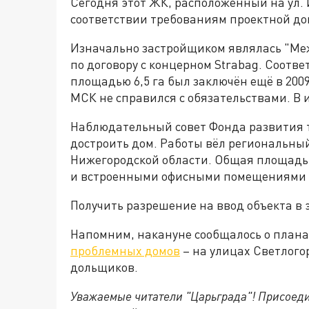
Сегодня этот ЖК, расположенный на ул. 
соответствии требованиям проектной д
Изначально застройщиком являлась "Ме
по договору с концерном Strabag. Соотв
площадью 6,5 га был заключён ещё в 2009 
МСК не справился с обязательствами. В и
Наблюдательный совет Фонда развития т
достроить дом. Работы вёл региональн
Нижегородской области. Общая площадь
и встроенными офисными помещениями ра
Получить разрешение на ввод объекта в 
Напомним, накануне сообщалось о плана
проблемных домов
– на улицах Светлого
дольщиков.
Уважаемые читатели "Царьграда"!
Присоеди