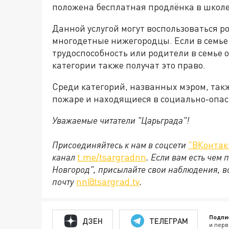
положена бесплатная продлёнка в школе 
Данной услугой могут воспользоваться р
многодетные нижегородцы. Если в семье
трудоспособность или родители в семье 
категории также получат это право.
Среди категорий, названных мэром, так
пожаре и находящиеся в социально-опа
Уважаемые читатели "Царьграда"!
Присоединяйтесь к нам в соцсети
"ВКонтак
канал
t.me/tsargradnn
. Если вам есть чем
Новгород", присылайте свои наблюдения, в
почту
nn@tsargrad.tv
.
Подпи
ДЗЕН
ТЕЛЕГРАМ
и перв