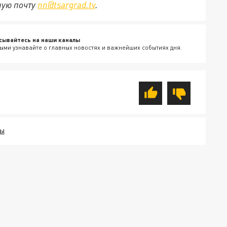
ную почту
nn@tsargrad.tv
.
сывайтесь на наши каналы
ыми узнавайте о главных новостях и важнейших событиях дня.
ТЫ