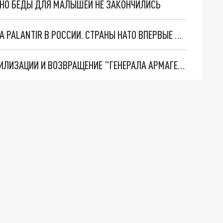
. НО БЕДЫ ДЛЯ МАЛЫШЕЙ НЕ ЗАКОНЧИЛИСЬ
"ОЧЕНЬ ПЛОХИЕ НОВОСТИ": БОЛЬШАЯ ОШИБКА PALANTIR В РОССИИ. СТРАНЫ НАТО ВПЕРВЫЕ ЗА СВО ОСТАНОВИЛИ ПОСТАВКИ ОРУЖИЯ. ВСУ ТЕРЯЮТ ПРИГРАНИЧЬЕ?
ТРИ ГЛАВНЫХ ИНСАЙДА ОБ СВО. ОТМЕНА МОБИЛИЗАЦИИ И ВОЗВРАЩЕНИЕ "ГЕНЕРАЛА АРМАГЕДДОНА"? ОТЛИЧНЫЕ НОВОСТИ, КОТОРЫЕ ЖДАЛИ ВСЕ