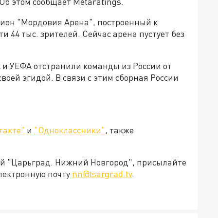
Об этом сообщает Metaratings.
дион "Мордовия Арена", построенный к
и 44 тыс. зрителей. Сейчас арена пустует без
 и УЕФА отстранили команды из России от
воей эгидой. В связи с этим сборная России
такте"
и
"Одноклассники"
, также
.
ией "Царьград. Нижний Новгород", присылайте
электронную почту
nn@tsargrad.tv
.