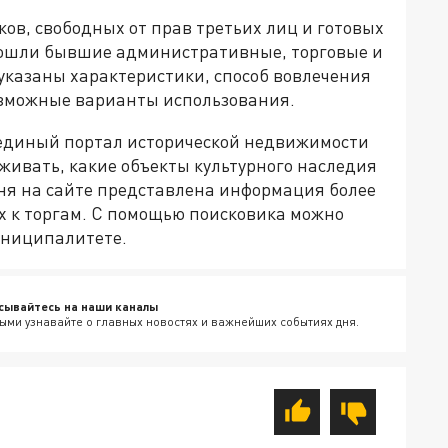
в, свободных от прав третьих лиц и готовых
о вошли бывшие административные, торговые и
указаны характеристики, способ вовлечения
озможные варианты использования.
и единый портал исторической недвижимости
еживать, какие объекты культурного наследия
дня на сайте представлена информация более
х к торгам. С помощью поисковика можно
униципалитете.
сывайтесь на наши каналы
ыми узнавайте о главных новостях и важнейших событиях дня.