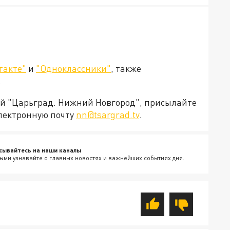
такте"
и
"Одноклассники"
, также
.
ией "Царьград. Нижний Новгород", присылайте
электронную почту
nn@tsargrad.tv
.
сывайтесь на наши каналы
ыми узнавайте о главных новостях и важнейших событиях дня.