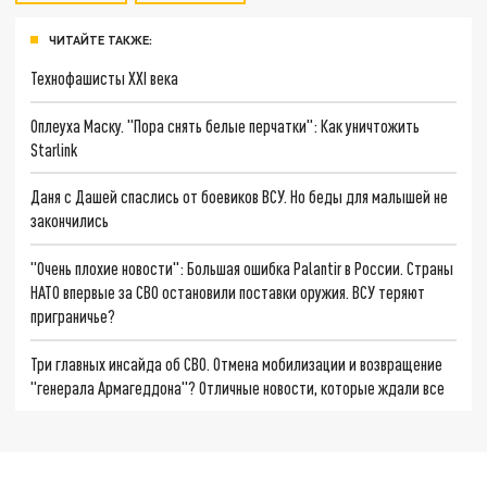
ЧИТАЙТЕ ТАКЖЕ:
Технофашисты XXI века
Оплеуха Маску. "Пора снять белые перчатки": Как уничтожить
Starlink
Даня с Дашей спаслись от боевиков ВСУ. Но беды для малышей не
закончились
"Очень плохие новости": Большая ошибка Palantir в России. Страны
НАТО впервые за СВО остановили поставки оружия. ВСУ теряют
приграничье?
Три главных инсайда об СВО. Отмена мобилизации и возвращение
"генерала Армагеддона"? Отличные новости, которые ждали все