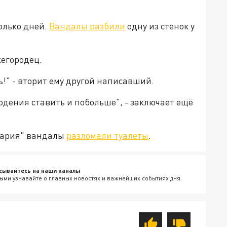
олько дней.
Вандалы разбили
одну из стенок у
жегородец.
ь!" - вторит ему другой написавший.
дения ставить и побольше", - заключает ещё
цария" вандалы
разломали туалеты
.
сывайтесь на наши каналы
ыми узнавайте о главных новостях и важнейших событиях дня.