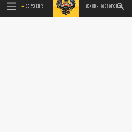
89.93 EUR
НИЖНИЙ НОВГОРОД
115093, г. Москва, переулок Партийный,
д.1, к.57, стр.3, эт.1, пом.I, ком.45
Тел.:
+7 (495) 374-77-73
info@tsargrad.tv
Адрес для пресс-релизов
press@tsargrad.tv