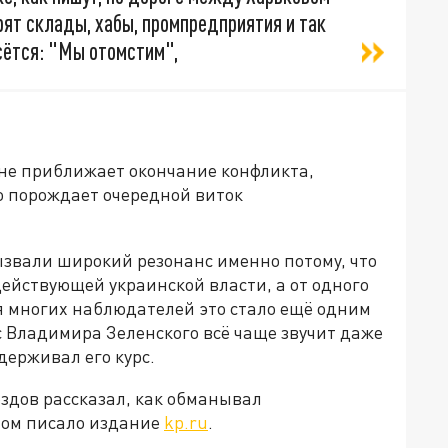
рят склады, хабы, промпредприятия и так
сётся: "Мы отомстим",
 не приближает окончание конфликта,
о порождает очередной виток
звали широкий резонанс именно потому, что
действующей украинской власти, а от одного
я многих наблюдателей это стало ещё одним
ес Владимира Зеленского всё чаще звучит даже
держивал его курс.
здов рассказал, как обманывал
этом писало издание
kp.ru
.