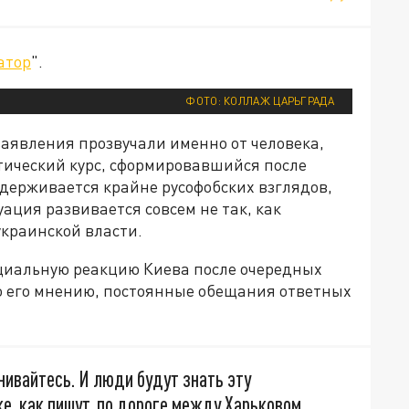
атор
".
ФОТО: КОЛЛАЖ ЦАРЬГРАДА
аявления прозвучали именно от человека,
ический курс, сформировавшийся после
ерживается крайне русофобских взглядов,
уация развивается совсем не так, как
краинской власти.
циальную реакцию Киева после очередных
По его мнению, постоянные обещания ответных
нивайтесь. И люди будут знать эту
е, как пишут, по дороге между Харьковом