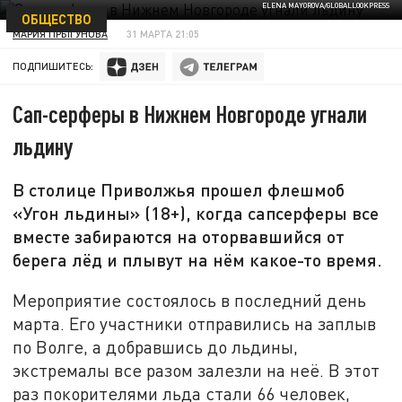
ELENA MAYOROVA/GLOBALLOOKPRESS
ОБЩЕСТВО
МАРИЯ ПРЫГУНОВА
31 МАРТА 21:05
ПОДПИШИТЕСЬ:
Сап-серферы в Нижнем Новгороде угнали
льдину
В столице Приволжья прошел флешмоб
«Угон льдины» (18+), когда сапсерферы все
вместе забираются на оторвавшийся от
берега лёд и плывут на нём какое-то время.
Мероприятие состоялось в последний день
марта. Его участники отправились на заплыв
по Волге, а добравшись до льдины,
экстремалы все разом залезли на неё. В этот
раз покорителями льда стали 66 человек,