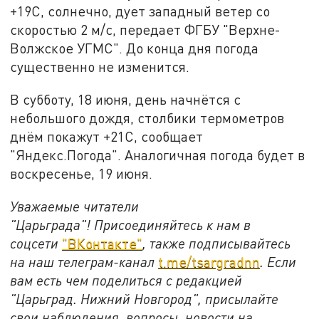
+19С, солнечно, дует западный ветер со
скоростью 2 м/c, передает ФГБУ "Верхне-
Волжское УГМС". До конца дня погода
существенно не изменится.
В субботу, 18 июня, день начнётся с
небольшого дождя, столбики термометров
днём покажут +21С, сообщает
"Яндекс.Погода". Аналогичная погода будет в
воскресенье, 19 июня.
Уважаемые читатели
"Царьграда"!
Присоединяйтесь к нам в
соцсети
"ВКонтакте"
, также подписывайтесь
на наш телеграм-канал
t.me/tsargradnn
. Если
вам есть чем поделиться с редакцией
"Царьград. Нижний Новгород", присылайте
свои наблюдения, вопросы, новости на