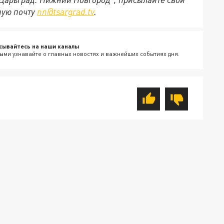
ную почту
nn@tsargrad.tv
.
сывайтесь на наши каналы
ыми узнавайте о главных новостях и важнейших событиях дня.