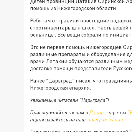
Детей провинции Латакия Сирийской Ар
помощь из Нижегородской области.
Ребятам отправили новогодние подарки,
спортинвентарь для школ. Часть вещей
больницы. Все вещи собрали по инициат
Это не первая помощь нижегородцев Сир
различные препараты и оборудование дл
врачи Латакии обучаются различным мед
доставке помощи представители Русског
Ранее "Царьград" писал, что праздничн
Нижегородская епархия.
Уважаемые читатели "Царьграда"!
Присоединяйтесь к нам в
Дзене
, соцсетях
"
подписывайтесь на
наш
телеграм-канал
.
Если вам есть чем поделиться с редакцией 