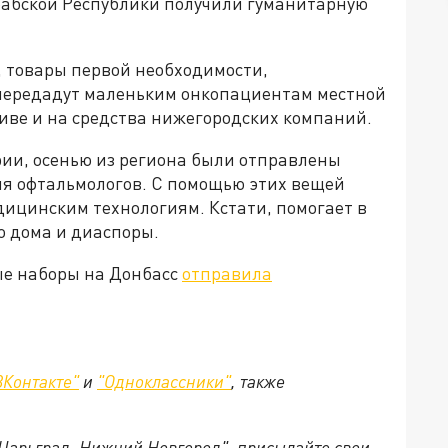
абской Республики получили гуманитарную
 товары первой необходимости,
 передадут маленьким онкопациентам местной
иве и на средства нижегородских компаний.
ии, осенью из региона были отправлены
я офтальмологов. С помощью этих вещей
ицинским технологиям. Кстати, помогает в
о дома и диаспоры.
ые наборы на Донбасс
отправила
ВКонтакте"
и
"Одноклассники"
,
также
"Царьград. Нижний Новгород", присылайте свои