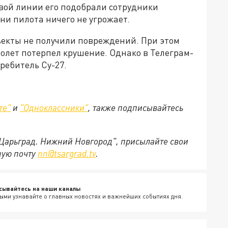
овой линии его подобрали сотрудники
ни пилота ничего не угрожает.
ъекты не получили повреждений. При этом
молет потерпел крушение. Однако в Телеграм-
требитель Су-27.
те"
и
"Одноклассники"
,
также подписывайтесь
"Царьград. Нижний Новгород", присылайте свои
ную почту
nn@tsargrad.tv
.
сывайтесь на наши каналы
ыми узнавайте о главных новостях и важнейших событиях дня.