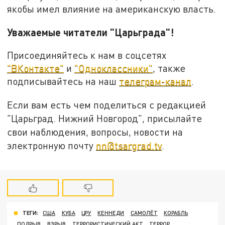
якобы имел влияние на американскую власть.
Уважаемые читатели "Царьграда"!
Присоединяйтесь к нам в соцсетях
"ВКонтакте"
и
"Одноклассники"
, также
подписывайтесь на наш
телеграм-канал
.
Если вам есть чем поделиться с редакцией
"Царьград. Нижний Новгород", присылайте
свои наблюдения, вопросы, новости на
электронную почту
nn@tsargrad.tv
.
ТЕГИ:
США
КУБА
ЦРУ
КЕННЕДИ
САМОЛЁТ
КОРАБЛЬ
ПОДРЫВ
ВЗРЫВ
ТЕРРОРИСТИЧЕСКИЙ АКТ
ТЕРРОР