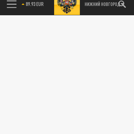
89.93 EUR
НИЖНИЙ НОВГОРОД
115093, г. Москва, переулок Партийный,
д.1, к.57, стр.3, эт.1, пом.I, ком.45
Тел.:
+7 (495) 374-77-73
info@tsargrad.tv
Адрес для пресс-релизов
press@tsargrad.tv