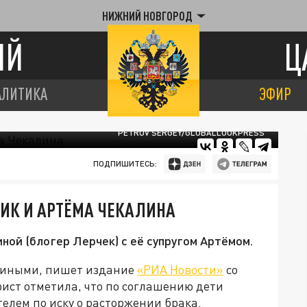
НИЖНИЙ НОВГОРОД
ИЙ
Ц
АЛИТИКА
ЭФИР
PETROV SERGEY/GLOBALLOOKPRESS
ПОДПИШИТЕСЬ:
ЧИК И АРТЁМА ЧЕКАЛИНА
ной (блогер Лерчек) с её супругом Артёмом.
лиными, пишет издание
«РИА Новости»
со
ист отметила, что по соглашению дети
телем по иску о расторжении брака.