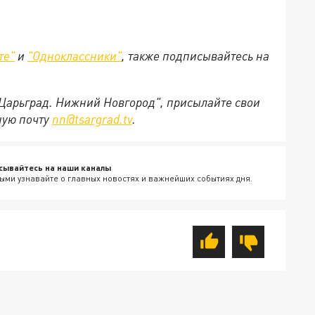
те"
и
"Одноклассники"
, также подписывайтесь на
"Царьград. Нижний Новгород", присылайте свои
ную почту
nn@tsargrad.tv
.
сывайтесь на наши каналы
ыми узнавайте о главных новостях и важнейших событиях дня.