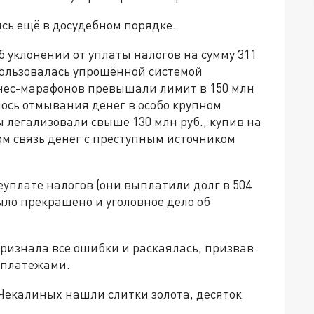
ись ещё в досудебном порядке.
б уклонении от уплаты налогов на сумму 311
пользовалась упрощённой системой
тнес-марафонов превышали лимит в 150 млн
алось отмывания денег в особо крупном
 легализовали свыше 130 млн руб., купив на
м связь денег с преступным источником
еуплате налогов (они выплатили долг в 504
ыло прекращено и уголовное дело об
ризнала все ошибки и раскаялась, призвав
 платежами.
Чекалиных нашли слитки золота, десяток