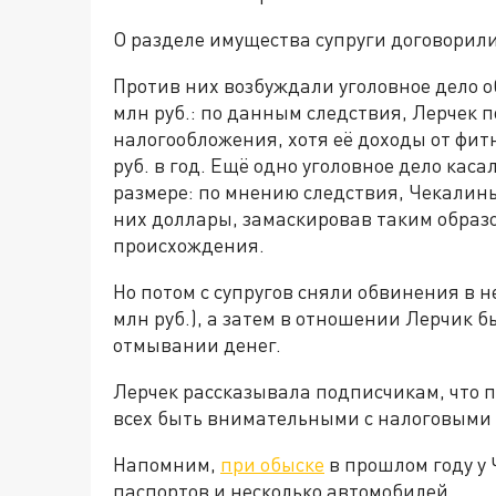
О разделе имущества супруги договорил
Против них возбуждали уголовное дело о
млн руб.: по данным следствия, Лерчек 
налогообложения, хотя её доходы от фи
руб. в год. Ещё одно уголовное дело кас
размере: по мнению следствия, Чекалины
них доллары, замаскировав таким образо
происхождения.
Но потом с супругов сняли обвинения в н
млн руб.), а затем в отношении Лерчик б
отмывании денег.
Лерчек рассказывала подписчикам, что п
всех быть внимательными с налоговыми
Напомним,
при обыске
в прошлом году у 
паспортов и несколько автомобилей.