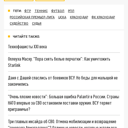
ТЕГИ:
ФТР
ТЕННИС
ФУТБОЛ
РПЛ
РОССИЙСКАЯ ПРЕМЬЕР-ЛИГА
ЦСКА
КРАСНОДАР
ФК КРАСНОДАР
СУДЕЙСТВО
СУДЬЯ
ЧИТАЙТЕ ТАКЖЕ:
Технофашисты XXI века
Оплеуха Маску. "Пора снять белые перчатки": Как уничтожить
Starlink
Даня с Дашей спаслись от боевиков ВСУ. Но беды для малышей не
закончились
"Очень плохие новости": Большая ошибка Palantir в России. Страны
НАТО впервые за СВО остановили поставки оружия. ВСУ теряют
приграничье?
Три главных инсайда об СВО. Отмена мобилизации и возвращение
"генерала Армагеддона"? Отличные новости, которые ждали все