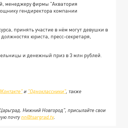
й, менеджеру фирмы "Акватория
мощнику гендиректора компании
рса, принять участие в нём могут девушки в
в должностях юриста, пресс-секретаря,
тельницы и денежный приз в 3 млн рублей.
ВКонтакте"
и
"Одноклассники"
,
также
"Царьград. Нижний Новгород", присылайте свои
ную почту
nn@tsargrad.tv
.