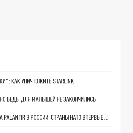
ТКИ": КАК УНИЧТОЖИТЬ STARLINK
. НО БЕДЫ ДЛЯ МАЛЫШЕЙ НЕ ЗАКОНЧИЛИСЬ
"ОЧЕНЬ ПЛОХИЕ НОВОСТИ": БОЛЬШАЯ ОШИБКА PALANTIR В РОССИИ. СТРАНЫ НАТО ВПЕРВЫЕ ЗА СВО ОСТАНОВИЛИ ПОСТАВКИ ОРУЖИЯ. ВСУ ТЕРЯЮТ ПРИГРАНИЧЬЕ?