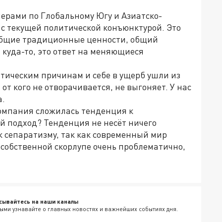
ерами по Глобальному Югу и Азиатско-
 с текущей политической конъюнктурой. Это
общие традиционные ценности, общий
т куда-то, это ответ на меняющиеся
тическим причинам и себе в ущерб ушли из
 от кого не отворачивается, не выгоняет. У нас
а.
омпания сложилась тенденция к
ой подход? Тенденция не несёт ничего
 к сепаратизму, так как современный мир
 собственной скорлупе очень проблематично,
сывайтесь на наши каналы
ыми узнавайте о главных новостях и важнейших событиях дня.