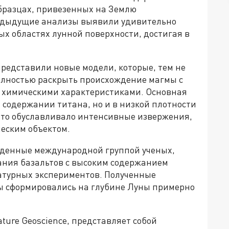
бразцах, привезенных на Землю
едыдущие анализы выявили удивительно
х областях лунной поверхности, достигая в
редставили новые модели, которые, тем не
олностью раскрыть происхождение магмы с
 химическими характеристиками. Основная
м содержании титана, но и в низкой плотности
что обуславливало интенсивные извержения,
еским объектом.
еденные международной группой ученых,
ания базальтов с высоким содержанием
атурных экспериментов. Полученные
ты сформировались на глубине Луны примерно
ture Geoscience, представляет собой