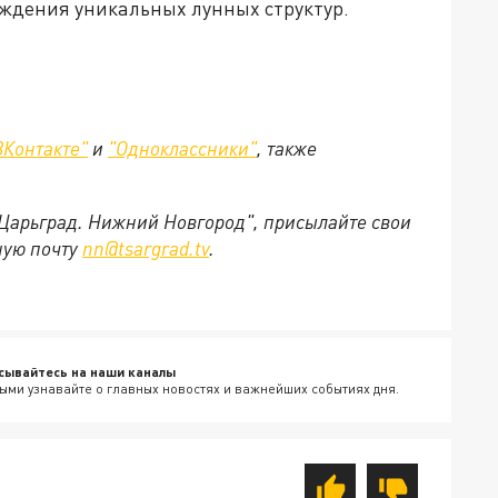
ждения уникальных лунных структур.
ВКонтакте"
и
"Одноклассники"
, также
"Царьград. Нижний Новгород", присылайте свои
ную почту
nn@tsargrad.tv
.
сывайтесь на наши каналы
ыми узнавайте о главных новостях и важнейших событиях дня.