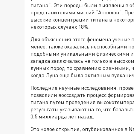
титана". Эти породы были выявлены в о
представителями миссий "Аполлон". Пр
высокие концентрации титана в некоторы
некоторых случаях 18%.
Для объяснения этого феномена ученые п
менее, также оказались неспособными п
подобными уникальными физическими и
загадка заключалась не только в высоко
лунных пород по сравнению с земными, 
когда Луна еще была активным вулканич
Последние научные исследования, пров
позволили воссоздать процесс формиров
титана путем проведения высокотемпер
результаты указывают на то, что базаль
3,5 миллиарда лет назад.
Это новое открытие, опубликованное в Na