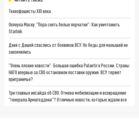
ЧИТАЙТЕ ТАКЖЕ:
Технофашисты XXI века
Оплеуха Маску. "Пора снять белые перчатки": Как уничтожить
Starlink
Даня с Дашей спаслись от боевиков ВСУ. Но беды для малышей не
закончились
"Очень плохие новости": Большая ошибка Palantir в России. Страны
НАТО впервые за СВО остановили поставки оружия. ВСУ теряют
приграничье?
Три главных инсайда об СВО. Отмена мобилизации и возвращение
"генерала Армагеддона"? Отличные новости, которые ждали все