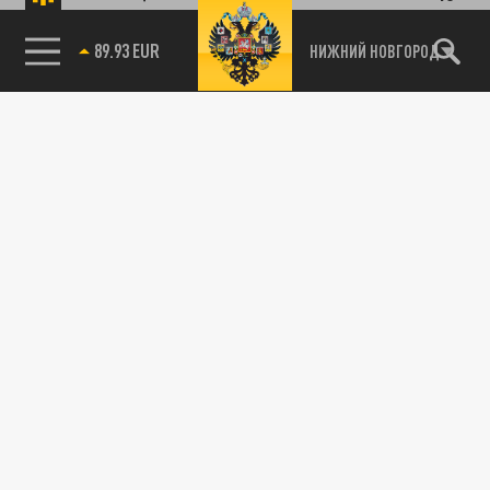
89.93 EUR
НИЖНИЙ НОВГОРОД
115093, г. Москва, переулок Партийный,
д.1, к.57, стр.3, эт.1, пом.I, ком.45
Тел.:
+7 (495) 374-77-73
info@tsargrad.tv