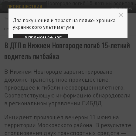
ПРОИСШЕСТВИЯ
ФОТО: ЦАРЬГРАД
14 ИЮНЯ 04:08
Два покушения и теракт на пляже: хроника
украинского ультиматума
ПОДПИШИТЕСЬ:
В ПРЯМОМ ЭФИРЕ:
В ДТП в Нижнем Новгороде погиб 15-летний
водитель питбайка
В Нижнем Новгороде зарегистрировано
дорожно-транспортное происшествие,
приведшее к гибели несовершеннолетнего.
Соответствующую информацию обнародовали
в региональном управлении ГИБДД.
Инцидент произошёл вечером 11 июня на
территории Московского района. В результате
столкновения двух транспортных средств —