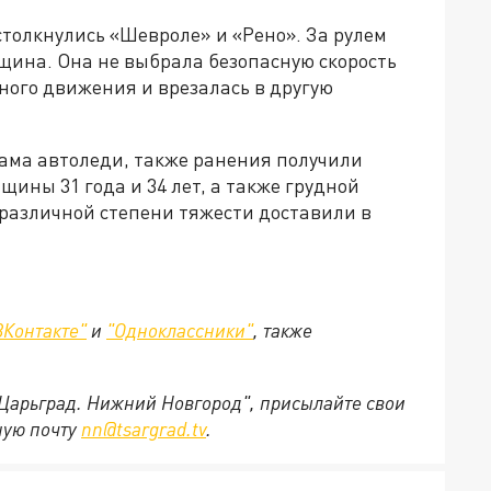
 столкнулись «Шевроле» и «Рено». За рулем
щина. Она не выбрала безопасную скорость
ного движения и врезалась в другую
сама автоледи, также ранения получили
ины 31 года и 34 лет, а также грудной
 различной степени тяжести доставили в
ВКонтакте"
и
"Одноклассники"
, также
"Царьград. Нижний Новгород", присылайте свои
ную почту
nn@tsargrad.tv
.