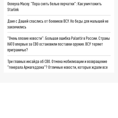
Оплеуха Маску. "Пора снять белые перчатки": Как уничтожить
Starlink
Даня с Дашей спаслись от боевиков ВСУ. Но беды для малышей не
закончились
"Очень плохие новости": Большая ошибка Palantir в России. Страны
НАТО впервые за СВО остановили поставки оружия. ВСУ теряют
приграничье?
Три главных инсайда об СВО. Отмена мобилизации и возвращение
"генерала Армагеддона"? Отличные новости, которые ждали все