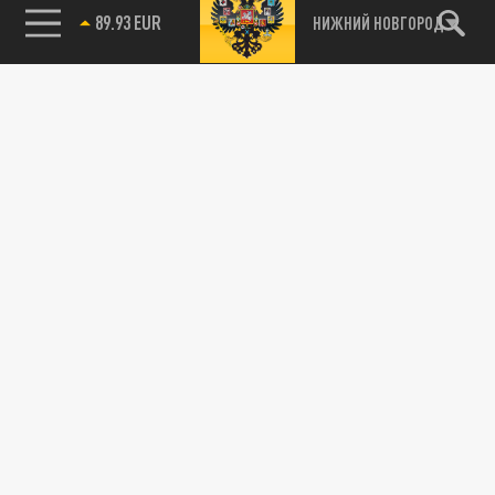
89.93 EUR
НИЖНИЙ НОВГОРОД
115093, г. Москва, переулок Партийный,
д.1, к.57, стр.3, эт.1, пом.I, ком.45
Тел.:
+7 (495) 374-77-73
info@tsargrad.tv
Адрес для пресс-релизов
press@tsargrad.tv