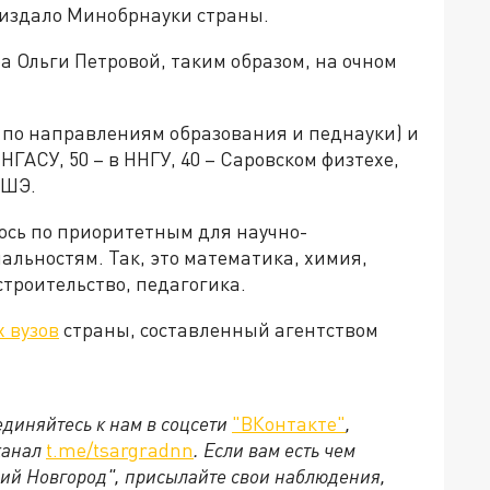
 издало Минобрнауки страны.
 Ольги Петровой, таким образом, на очном
0 по направлениям образования и педнауки) и
ННГАСУ, 50 – в ННГУ, 40 – Саровском физтехе,
ВШЭ.
ось по приоритетным для научно-
альностям. Так, это математика, химия,
строительство, педагогика.
 вузов
страны, составленный агентством
диняйтесь к нам в соцсети
"ВКонтакте"
,
канал
t.me/tsargradnn
. Если вам есть чем
ний Новгород", присылайте свои наблюдения,