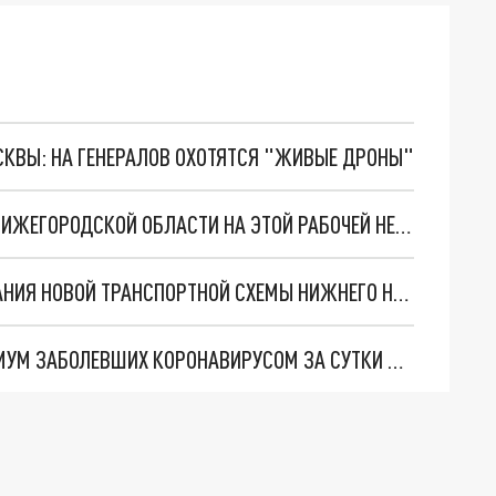
ОСКВЫ: НА ГЕНЕРАЛОВ ОХОТЯТСЯ "ЖИВЫЕ ДРОНЫ"
ПОТЕПЛЕНИЕ И ДОЖДИ ОЖИДАЮТ ЖИТЕЛЕЙ НИЖЕГОРОДСКОЙ ОБЛАСТИ НА ЭТОЙ РАБОЧЕЙ НЕДЕЛЕ
НИКИТИН ОБЪЯСНИЛ ЗАДЕРЖКУ ОБНАРОДОВАНИЯ НОВОЙ ТРАНСПОРТНОЙ СХЕМЫ НИЖНЕГО НОВГОРОДА
В НИЖЕГОРОДСКОЙ ОБЛАСТИ ОТМЕЧЕН МИНИМУМ ЗАБОЛЕВШИХ КОРОНАВИРУСОМ ЗА СУТКИ С НАЧАЛА ГОДА