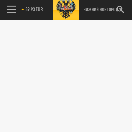
89.93 EUR
НИЖНИЙ НОВГОРОД
115093, г. Москва, переулок Партийный,
д.1, к.57, стр.3, эт.1, пом.I, ком.45
Тел.:
+7 (495) 374-77-73
info@tsargrad.tv
Адрес для пресс-релизов
press@tsargrad.tv