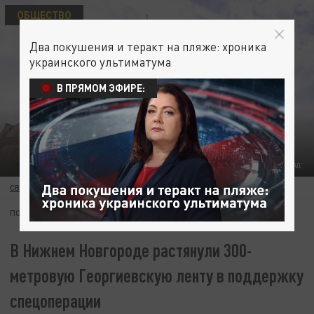
ОБЩЕСТВО
Два покушения и теракт на пляже: хроника
украинского ультиматума
В ПРЯМОМ ЭФИРЕ:
ФОТО "ЦАРЬГРАД"
СВЕТЛАНА ШУГА
28 ДЕКАБРЯ 15:13
ПОДПИШИТЕСЬ:
В Нижнем Новгороде растянули 300-
метровую Георгиевскую ленту в поддержку
спецоперации