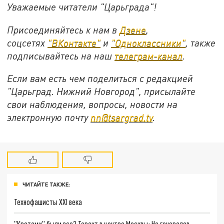
Уважаемые читатели "Царьграда"!
Присоединяйтесь к нам в
Дзене
,
соцсетях
"ВКонтакте"
и
"Одноклассники"
,
также
подписывайтесь на
наш
телеграм-канал
.
Если вам есть чем поделиться с редакцией
"Царьград. Нижний Новгород", присылайте
свои наблюдения, вопросы, новости на
электронную почту
nn@tsargrad.tv
.
ЧИТАЙТЕ ТАКЖЕ:
Технофашисты XXI века
"Кротами" были все? Теракт в центре Москвы: На генералов