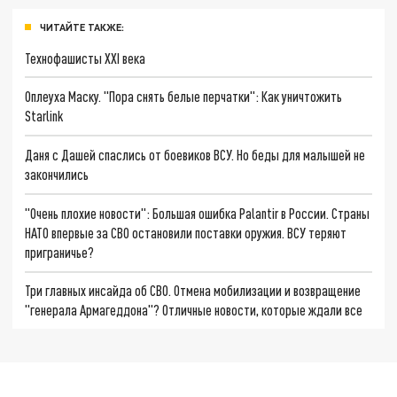
ЧИТАЙТЕ ТАКЖЕ:
Технофашисты XXI века
Оплеуха Маску. "Пора снять белые перчатки": Как уничтожить
Starlink
Даня с Дашей спаслись от боевиков ВСУ. Но беды для малышей не
закончились
"Очень плохие новости": Большая ошибка Palantir в России. Страны
НАТО впервые за СВО остановили поставки оружия. ВСУ теряют
приграничье?
Три главных инсайда об СВО. Отмена мобилизации и возвращение
"генерала Армагеддона"? Отличные новости, которые ждали все