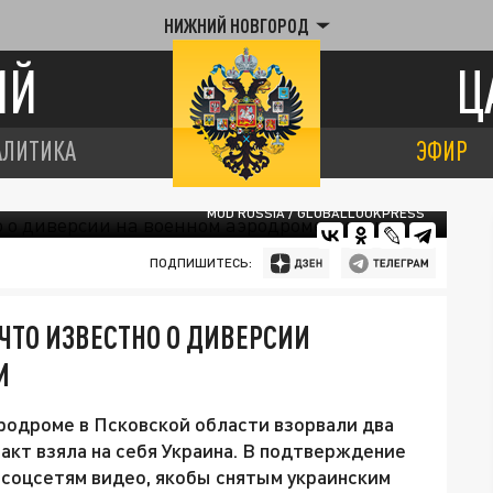
НИЖНИЙ НОВГОРОД
ИЙ
Ц
АЛИТИКА
ЭФИР
MOD RUSSIA / GLOBALLOOKPRESS
ПОДПИШИТЕСЬ:
ЧТО ИЗВЕСТНО О ДИВЕРСИИ
И
эродроме в Псковской области взорвали два
акт взяла на себя Украина. В подтверждение
 соцсетям видео, якобы снятым украинским