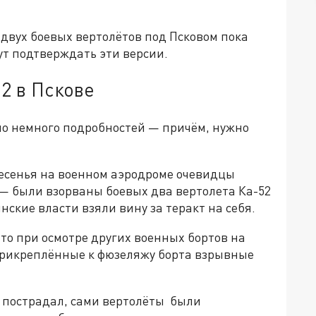
вух боевых вертолётов под Псковом пока
гут подтверждать эти версии.
52 в Пскове
но немного подробностей — причём, нужно
ресенья на военном аэродроме очевидцы
 — были взорваны боевых два вертолета Ка-52
ские власти взяли вину за теракт на себя.
 что при осмотре других военных бортов на
прикреплённые к фюзеляжу борта взрывные
не пострадал, сами вертолёты были