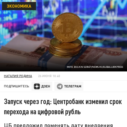
ЭКОНОМИКА
ФОТО: BULKIN SERGEY/NEWS.RU/GLOBALLOOKPRESS
НАТАЛИЯ РОДИНА
26 ИЮНЯ 10:40
ПОДПИШИТЕСЬ:
Запуск через год: Центробанк изменил срок
перехода на цифровой рубль
ЦБ предложил поменять дату внедрения