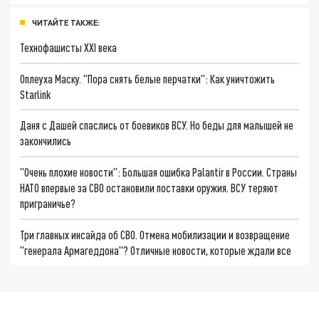
ЧИТАЙТЕ ТАКЖЕ:
Технофашисты XXI века
Оплеуха Маску. "Пора снять белые перчатки": Как уничтожить
Starlink
Даня с Дашей спаслись от боевиков ВСУ. Но беды для малышей не
закончились
"Очень плохие новости": Большая ошибка Palantir в России. Страны
НАТО впервые за СВО остановили поставки оружия. ВСУ теряют
приграничье?
Три главных инсайда об СВО. Отмена мобилизации и возвращение
"генерала Армагеддона"? Отличные новости, которые ждали все