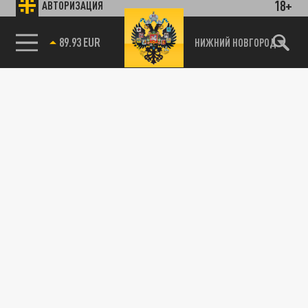
18+
АВТОРИЗАЦИЯ
89.93 EUR
НИЖНИЙ НОВГОРОД
115093, г. Москва, переулок Партийный,
д.1, к.57, стр.3, эт.1, пом.I, ком.45
Тел.:
+7 (495) 374-77-73
info@tsargrad.tv