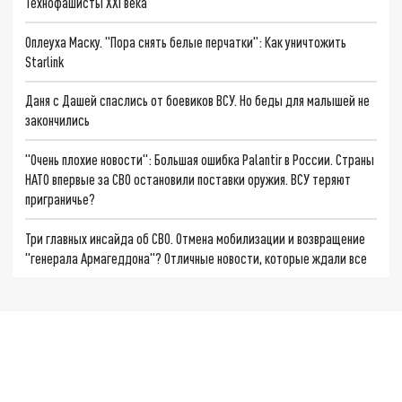
Технофашисты XXI века
Оплеуха Маску. "Пора снять белые перчатки": Как уничтожить
Starlink
Даня с Дашей спаслись от боевиков ВСУ. Но беды для малышей не
закончились
"Очень плохие новости": Большая ошибка Palantir в России. Страны
НАТО впервые за СВО остановили поставки оружия. ВСУ теряют
приграничье?
Три главных инсайда об СВО. Отмена мобилизации и возвращение
"генерала Армагеддона"? Отличные новости, которые ждали все