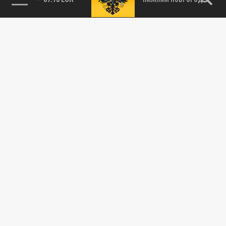
115093, г. Москва, переулок Партийный,
д.1, к.57, стр.3, эт.1, пом.I, ком.45
Тел.:
+7 (495) 374-77-73
info@tsargrad.tv
Адрес для пресс-релизов
press@tsargrad.tv
Средство массовой информации сетевое издание