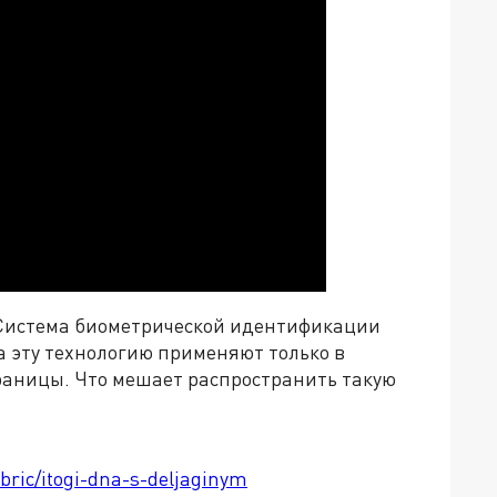
 Система биометрической идентификации
а эту технологию применяют только в
границы. Что мешает распространить такую
ubric/itogi-dna-s-deljaginym