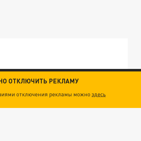
ТНО ОТКЛЮЧИТЬ РЕКЛАМУ
ТКИ": КАК УНИЧТОЖИТЬ STARLINK
овиями отключения рекламы можно
здесь
. НО БЕДЫ ДЛЯ МАЛЫШЕЙ НЕ ЗАКОНЧИЛИСЬ
"ОЧЕНЬ ПЛОХИЕ НОВОСТИ": БОЛЬШАЯ ОШИБКА PALANTIR В РОССИИ. СТРАНЫ НАТО ВПЕРВЫЕ ЗА СВО ОСТАНОВИЛИ ПОСТАВКИ ОРУЖИЯ. ВСУ ТЕРЯЮТ ПРИГРАНИЧЬЕ?
ТРИ ГЛАВНЫХ ИНСАЙДА ОБ СВО. ОТМЕНА МОБИЛИЗАЦИИ И ВОЗВРАЩЕНИЕ "ГЕНЕРАЛА АРМАГЕДДОНА"? ОТЛИЧНЫЕ НОВОСТИ, КОТОРЫЕ ЖДАЛИ ВСЕ