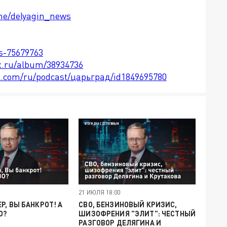
.me/delyagin_news
ts-75679763
x.ru/album/38934736
le.com/ru/podcast/царьград/id1849695780
21 ИЮЛЯ 18:00
Р, ВЫ БАНКРОТ! А
СВО, БЕНЗИНОВЫЙ КРИЗИС,
О?
ШИЗОФРЕНИЯ "ЭЛИТ": ЧЕСТНЫЙ
РАЗГОВОР ДЕЛЯГИНА И