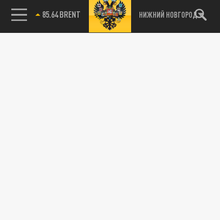
85.64 BRENT
НИЖНИЙ НОВГОРОД
115093, г. Москва, переулок Партийный,
д.1, к.57, стр.3, эт.1, пом.I, ком.45
Тел.:
+7 (495) 374-77-73
info@tsargrad.tv
Адрес для пресс-релизов
press@tsargrad.tv