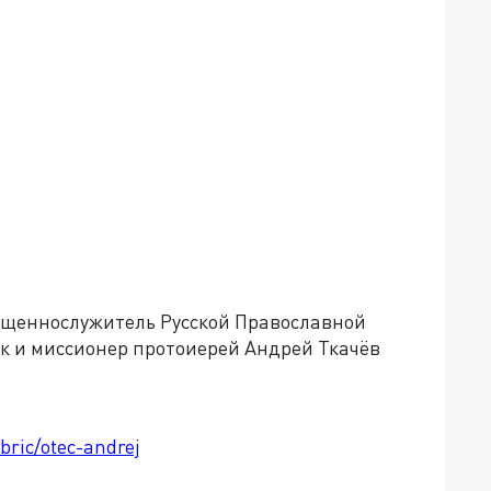
вященнослужитель Русской Православной
к и миссионер протоиерей Андрей Ткачёв
bric/otec-andrej