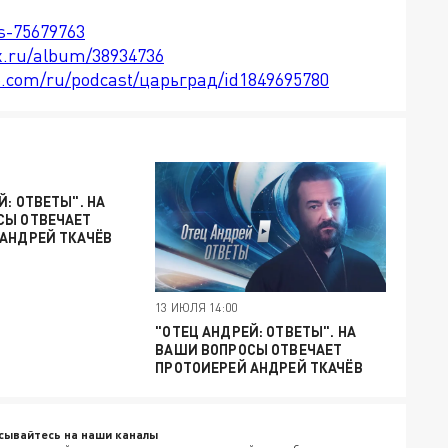
ts-75679763
x.ru/album/38934736
le.com/ru/podcast/царьград/id1849695780
Й: ОТВЕТЫ". НА
СЫ ОТВЕЧАЕТ
АНДРЕЙ ТКАЧЁВ
13 ИЮЛЯ 14:00
"ОТЕЦ АНДРЕЙ: ОТВЕТЫ". НА
ВАШИ ВОПРОСЫ ОТВЕЧАЕТ
ПРОТОИЕРЕЙ АНДРЕЙ ТКАЧЁВ
сывайтесь на наши каналы