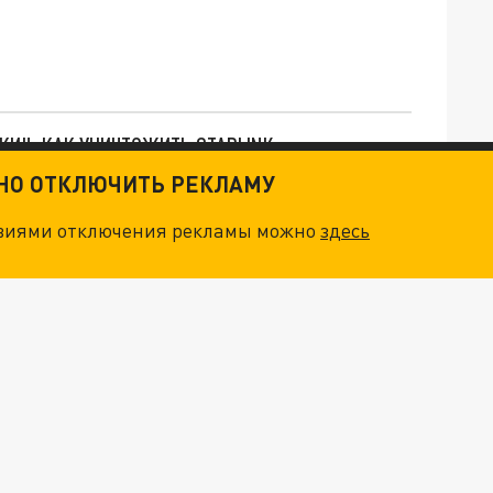
ТКИ": КАК УНИЧТОЖИТЬ STARLINK
ТНО ОТКЛЮЧИТЬ РЕКЛАМУ
. НО БЕДЫ ДЛЯ МАЛЫШЕЙ НЕ ЗАКОНЧИЛИСЬ
овиями отключения рекламы можно
здесь
"ОЧЕНЬ ПЛОХИЕ НОВОСТИ": БОЛЬШАЯ ОШИБКА PALANTIR В РОССИИ. СТРАНЫ НАТО ВПЕРВЫЕ ЗА СВО ОСТАНОВИЛИ ПОСТАВКИ ОРУЖИЯ. ВСУ ТЕРЯЮТ ПРИГРАНИЧЬЕ?
ТРИ ГЛАВНЫХ ИНСАЙДА ОБ СВО. ОТМЕНА МОБИЛИЗАЦИИ И ВОЗВРАЩЕНИЕ "ГЕНЕРАЛА АРМАГЕДДОНА"? ОТЛИЧНЫЕ НОВОСТИ, КОТОРЫЕ ЖДАЛИ ВСЕ