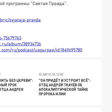
кой программы "Святая Правда".
bric/svjataja-pravda
ts-75679763
x.ru/album/38934736
le.com/ru/podcast/царьград/id1849695780
0
02 АВГУСТА 13:00
ИТЬ БЕЗ ЦЕРКВИ":
"ОН ПРИДЁТ И УСТРОИТ ВСЁ":
НЫЙ УРОК
ОТЕЦ АНДРЕЙ ТКАЧЁВ ОБ
ОТЦА АНДРЕЯ
АПОКАЛИПТИЧЕСКОЙ ТАЙНЕ
ПРОРОКА ИЛИИ