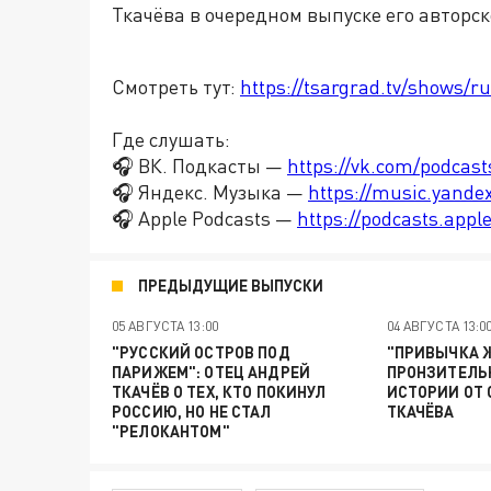
Ткачёва в очередном выпуске его авторс
Смотреть тут:
https://tsargrad.tv/shows/ru
Где слушать:
🎧 ВК. Подкасты —
https://vk.com/podcas
🎧 Яндекс. Музыка —
https://music.yande
🎧 Apple Podcasts —
https://podcasts.app
ПРЕДЫДУЩИЕ ВЫПУСКИ
05 АВГУСТА 13:00
04 АВГУСТА 13:0
"РУССКИЙ ОСТРОВ ПОД
"ПРИВЫЧКА Ж
ПАРИЖЕМ": ОТЕЦ АНДРЕЙ
ПРОНЗИТЕЛЬ
ТКАЧЁВ О ТЕХ, КТО ПОКИНУЛ
ИСТОРИИ ОТ 
РОССИЮ, НО НЕ СТАЛ
ТКАЧЁВА
"РЕЛОКАНТОМ"